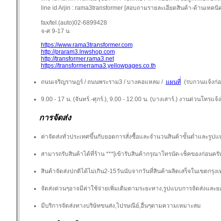
line id Arjin : rama3transformer [สอบถามรายละเอียดสินค้า-ด้านเทคนิ
fax/tel.(auto)02-6899428
จ-ศ 9-17 น
https://www.rama3transformer.com
http://praram3.lnwshop.com
http://transformer.rama3.net
https://transformerrama3.yellowpages.co.th
ถนนเจริญราษฎร์ / ถนนพระราม3 / บางคอแหลม /
แผนที่่
(รบกวนแจ้งก่อน
9.00 - 17 น. (จันทร์.-ศุกร์.), 9.00 - 12.00 น. (บางเสาร์.) งานด่วนโทรแจ้ง
การจัดส่ง
ค่าจัดส่งทั่วประเทศขึ้นกับยอดการสั่งซื้อและจำนวนสินค้าขั้นต่ำและรูป
สามารถรับสินค้าได้ที่ร้าน ***[เข้ารับสินค้ากรุณาโทรนัด-เช็คของก่อนครั
สินค้าจัดส่งปกติได้ไม่เกิน2-15วันนับจากวันที่สินค้าผลิตเสร็จในเขตกรุง
จัดส่งด่วนๆอาจมีค่าใช้จ่ายเพิ่มเติมตามระยะทาง,รูปแบบการจัดส่งและย
มีบริการจัดส่งทางบริษัทขนส่ง,ไปรษณีย์,อื่นๆตามความเหมาะสม